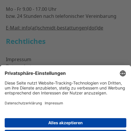
Mo - Fr 9.00 - 17.00 Uhr
bzw. 24 Stunden nach telefonischer Vereinbarung
E-Mail: info(at)schmidt-bestattungen(dot)de
Rechtliches
Impressum
Datenschutz
SCHMIDT & CO. Bestattungen
Kurzdarstellung
SCHMIDT & CO. Bestattungen in Berlin Wedding steht
für Bestattungen mit höchstem Qualitätsanspruch.
Individuell und mit dem Menschen im Blick. Das
Bestattungsunternehmen in Berlin ist 24 Stunden am
Tag telefonisch erreichbar. Gerne vereinbaren die