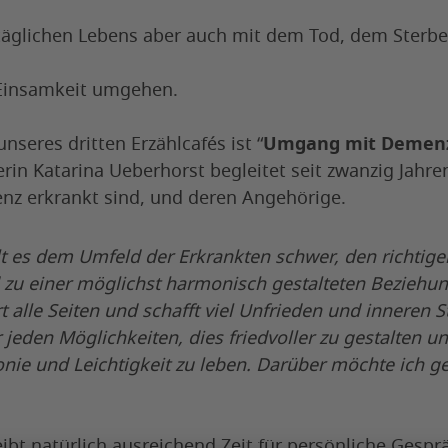
täglichen Lebens aber auch mit dem Tod, dem Sterb
Einsamkeit umgehen.
seres dritten Erzählcafés ist “
Umgang mit Demen
erin Katarina Ueberhorst begleitet seit zwanzig Jahr
nz erkrankt sind, und deren Angehörige.
llt es dem Umfeld der Erkrankten schwer, den richtig
 zu einer möglichst harmonisch gestalteten Beziehun
rt alle Seiten und schafft viel Unfrieden und inneren S
r jeden Möglichkeiten, dies friedvoller zu gestalten u
ie und Leichtigkeit zu leben. Darüber möchte ich g
bt natürlich ausreichend Zeit für persönliche Gespr