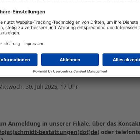
 Runde zu diesen oder auch ganz anderen Themen.
hrungen mit Verlust und Abschied sind übrigens kein
ung
nahme. Wichtiger sind Neugier, Mitgefühl und Offenhe
t, sich Gedanken über das Leben und dessen Endlichk
 gern jemanden mit!
ittwoch, 30. Juli 2025, 17 Uhr
um Anmeldung in unserer Filiale, über das
Kontak
fo(at)schmidt-bestattungen(dot)de
) oder telefoni