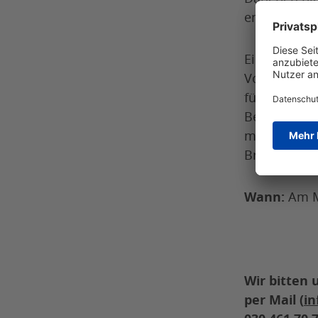
entspannter
Eigene Erfa
Voraussetz
für die Teil
Bereitschaf
machen.
Bringen Sie
Wann:
Am M
Wir bitten 
per Mail (
in