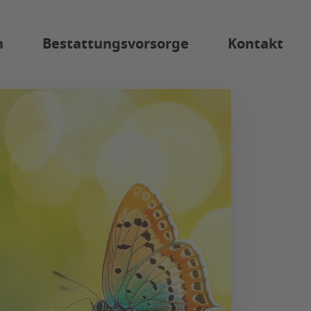
n
Bestattungsvorsorge
Kontakt
cherung
Anonyme Bestattung
Diamantbestattung
orge
ten