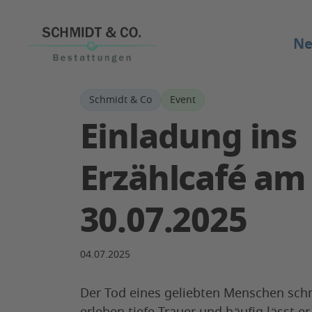
ASV
N
Schmidt & Co
Event
Einladung ins
News
Erste Schri
Bestattun
Bestattun
Erzählcafé am
30.07.2025
04.07.2025
Der Tod eines geliebten Menschen sch