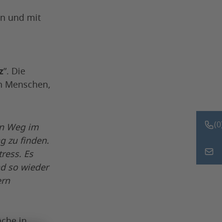
en und mit
z
”. Die
en Menschen,
(0
en Weg im
g zu finden.
tress. Es
Nach
nd so wieder
ern
äche in