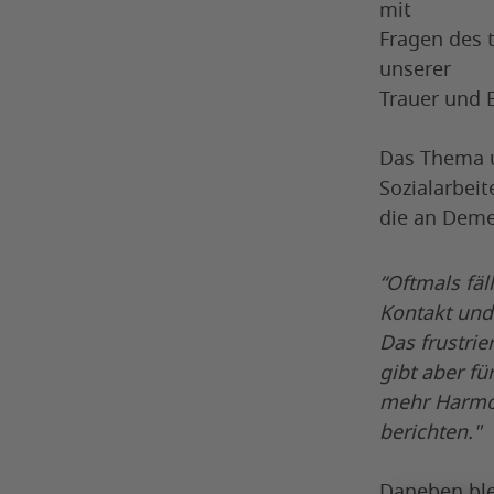
mit
Fragen des 
unserer
Trauer und 
Das Thema un
Sozialarbeit
die an Deme
“Oftmals fä
Kontakt und
Das frustrie
gibt aber fü
mehr Harmon
berichten."
Daneben blei