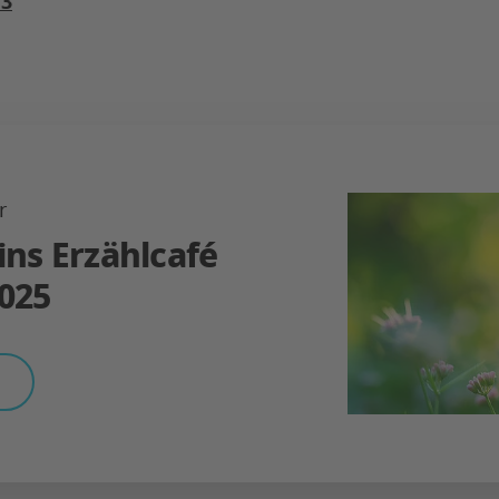
73
r
ins Erzählcafé
025