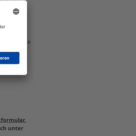
e
it sowie die
eit zu
tformular
,
sch unter